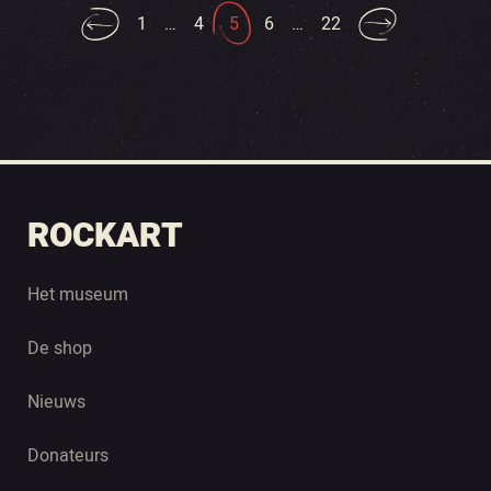
1
…
4
5
6
…
22
ROCKART
Het museum
De shop
Nieuws
Donateurs