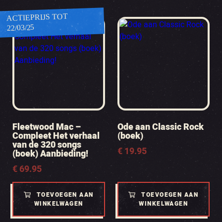
ACTIEPRIJS TOT
22/03/25
Fleetwood Mac –
Ode aan Classic Rock
Compleet Het verhaal
(boek)
van de 320 songs
€
19.95
(boek) Aanbieding!
€
69.95
TOEVOEGEN AAN
TOEVOEGEN AAN
WINKELWAGEN
WINKELWAGEN