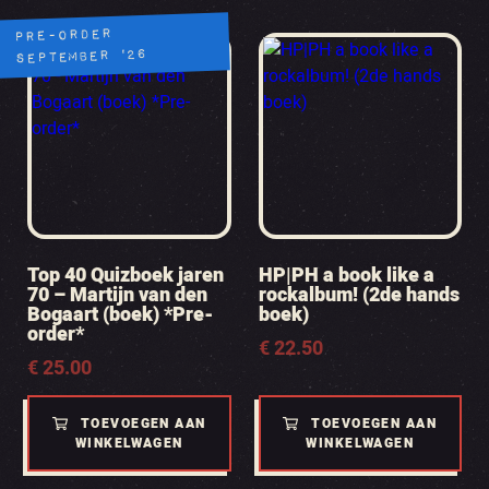
PRE-ORDER
SEPTEMBER '26
Top 40 Quizboek jaren
HP|PH a book like a
70 – Martijn van den
rockalbum! (2de hands
Bogaart (boek) *Pre-
boek)
order*
€
22.50
€
25.00
TOEVOEGEN AAN
TOEVOEGEN AAN
WINKELWAGEN
WINKELWAGEN