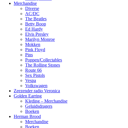
Merchandise
Diverse
AC/DC
The Beatles
Betty Boop
Ed Hardy
Elvis Presley
Marilyn Monroe
Mokken
Pink Floyd
Pins
Poppen/Collectables
The Rolling Stones
Route 66
Sex Pistols
Vespa
Volkswagen
Zeezender radio Veronica
Golden Earring
Kleding – Merchandise
Geluidsdragers
Boeken
Herman Brood
Merchandise
Boeken