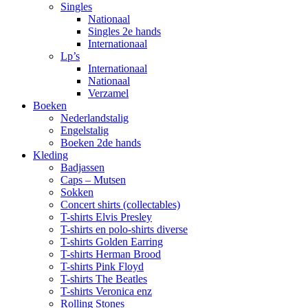
Singles
Nationaal
Singles 2e hands
Internationaal
Lp’s
Internationaal
Nationaal
Verzamel
Boeken
Nederlandstalig
Engelstalig
Boeken 2de hands
Kleding
Badjassen
Caps – Mutsen
Sokken
Concert shirts (collectables)
T-shirts Elvis Presley
T-shirts en polo-shirts diverse
T-shirts Golden Earring
T-shirts Herman Brood
T-shirts Pink Floyd
T-shirts The Beatles
T-shirts Veronica enz
Rolling Stones