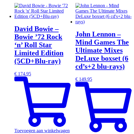
David Bowie –
John Lennon –
Bowie ’72 Rock
Mind Games The
‘n’ Roll Star
Ultimate Mixes
Limited Edition
DeLuxe boxset (6
(5CD+Blu-ray)
cd’s+2 blu-rays)
€
174.95
€
149.95
Toevoegen aan winkelwagen