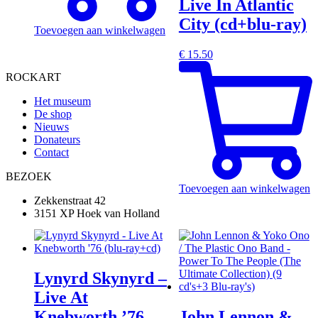
Live In Atlantic
City (cd+blu-ray)
Toevoegen aan winkelwagen
€
15.50
ROCKART
Het museum
De shop
Nieuws
Donateurs
Contact
BEZOEK
Toevoegen aan winkelwagen
Zekkenstraat 42
3151 XP Hoek van Holland
Lynyrd Skynyrd –
Live At
Knebworth ’76
John Lennon &