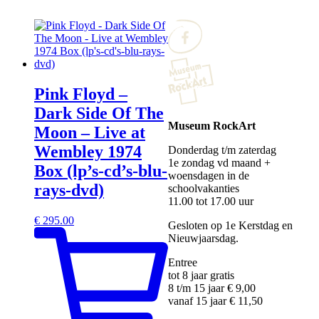
Pink Floyd –
Dark Side Of The
Museum RockArt
Moon – Live at
Wembley 1974
Donderdag t/m zaterdag
1e zondag vd maand +
Box (lp’s-cd’s-blu-
woensdagen in de
rays-dvd)
schoolvakanties
11.00 tot 17.00 uur
€
295.00
Gesloten op 1e Kerstdag en
Nieuwjaarsdag.
Entree
tot 8 jaar gratis
8 t/m 15 jaar € 9,00
vanaf 15 jaar € 11,50