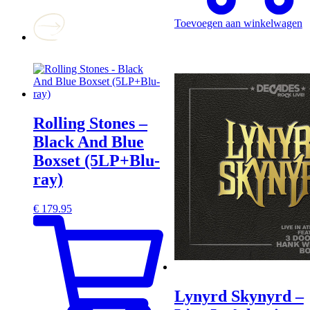
Toevoegen aan winkelwagen
Rolling Stones –
Black And Blue
Boxset (5LP+Blu-
ray)
€
179.95
Lynyrd Skynyrd –