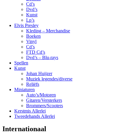
Cd’s
Dvd’s
Kunst
Lp’s
Elvis Presley
Kleding – Merchandise
Boeken
Vinyl
Cd’s
FTD Cd’s
Dvd’s – Blu-rays
Spellen
Kunst
Johan Huijzer
Muziek legendes/diverse
Reliëfs
Miniaturen
Auto’s/Motoren
Gitaren/Versterkers
Brommers/Scooters
Kerstmis Allerlei
Tweedehands Allerlei
Internationaal