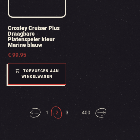
Crosley Cruiser Plus
Draagbare
Platenspeler kleur
Marine blauw
€
99.95
TOEVOEGEN AAN
WINKELWAGEN
1
2
3
…
400