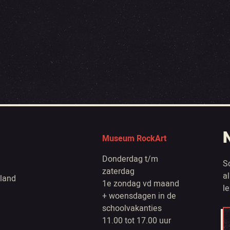
Museum RockArt
Donderdag t/m
S
zaterdag
a
land
1e zondag vd maand
l
+ woensdagen in de
schoolvakanties
11.00 tot 17.00 uur