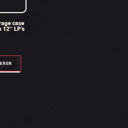
orage case
s 12″ LP’s
TEREN