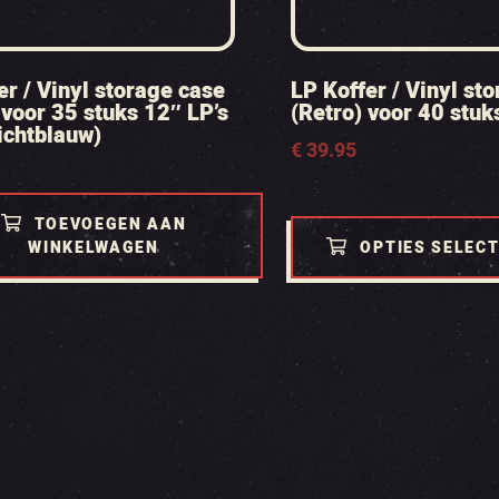
er / Vinyl storage case
LP Koffer / Vinyl st
 voor 35 stuks 12″ LP’s
(Retro) voor 40 stuk
lichtblauw)
€
39.95
TOEVOEGEN AAN
WINKELWAGEN
OPTIES SELEC