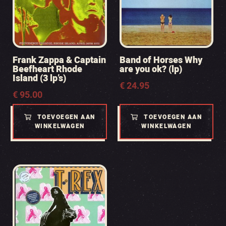
Frank Zappa & Captain
Band of Horses Why
Beefheart Rhode
are you ok? (lp)
Island (3 lp’s)
€
24.95
€
95.00
TOEVOEGEN AAN
TOEVOEGEN AAN
WINKELWAGEN
WINKELWAGEN