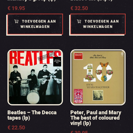
€
19.95
€
32.50
TOEVOEGEN AAN
TOEVOEGEN AAN
WINKELWAGEN
WINKELWAGEN
Beatles – The Decca
Peter, Paul and Mary
tapes (lp)
The best of coloured
vinyl (lp)
€
22.50