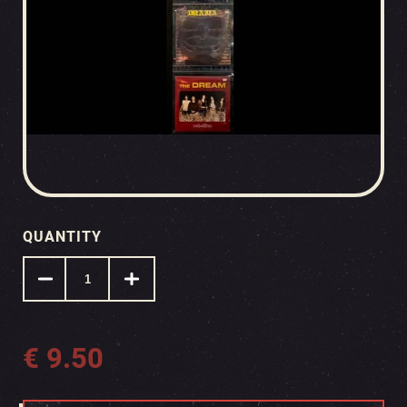
QUANTITY
€
9.50