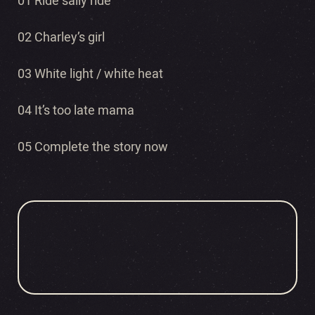
01 Ride sally ride
02 Charley’s girl
03 White light / white heat
04 It’s too late mama
05 Complete the story now