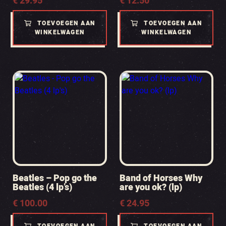
€
29.95
€
12.50
TOEVOEGEN AAN
TOEVOEGEN AAN
WINKELWAGEN
WINKELWAGEN
Beatles – Pop go the
Band of Horses Why
Beatles (4 lp’s)
are you ok? (lp)
€
100.00
€
24.95