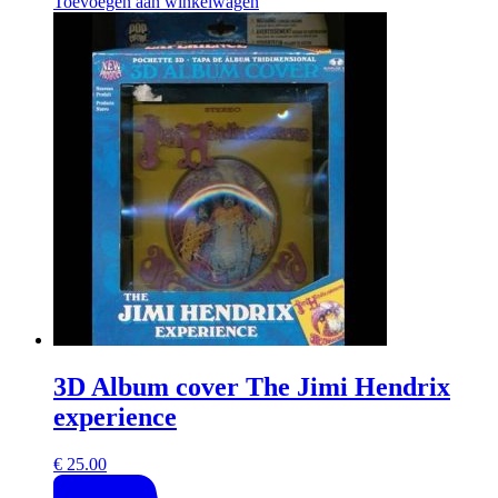
Toevoegen aan winkelwagen
3D Album cover The Jimi Hendrix
experience
€
25.00