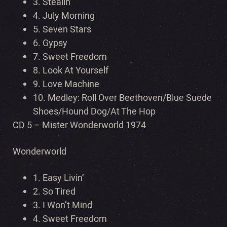
3. Stealin’
4. July Morning
5. Seven Stars
6. Gypsy
7. Sweet Freedom
8. Look At Yourself
9. Love Machine
10. Medley: Roll Over Beethoven/Blue Suede
Shoes/Hound Dog/At The Hop
CD 5 – Mister Wonderworld 1974
Wonderworld
1. Easy Livin’
2. So Tired
3. I Won’t Mind
4. Sweet Freedom