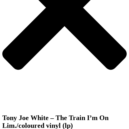
Tony Joe White – The Train I’m On
Lim./coloured vinyl (lp)