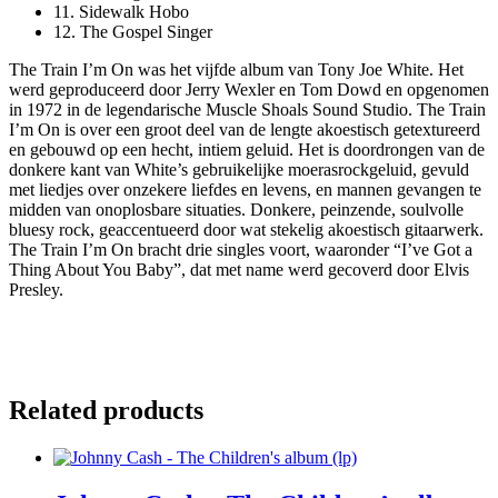
11. Sidewalk Hobo
12. The Gospel Singer
The Train I’m On was het vijfde album van Tony Joe White. Het
werd geproduceerd door Jerry Wexler en Tom Dowd en opgenomen
in 1972 in de legendarische Muscle Shoals Sound Studio. The Train
I’m On is over een groot deel van de lengte akoestisch getextureerd
en gebouwd op een hecht, intiem geluid. Het is doordrongen van de
donkere kant van White’s gebruikelijke moerasrockgeluid, gevuld
met liedjes over onzekere liefdes en levens, en mannen gevangen te
midden van onoplosbare situaties. Donkere, peinzende, soulvolle
bluesy rock, geaccentueerd door wat stekelig akoestisch gitaarwerk.
The Train I’m On bracht drie singles voort, waaronder “I’ve Got a
Thing About You Baby”, dat met name werd gecoverd door Elvis
Presley.
Related products