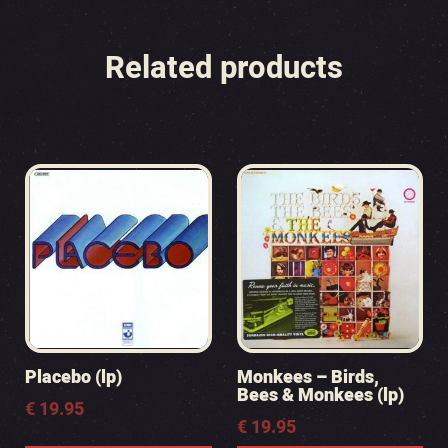
Related products
Placebo (lp)
Monkees – Birds,
Bees & Monkees (lp)
€
19.95
€
19.95