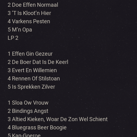
2 Doe Effen Normaal
3 ‘T Is Kloot’n Hier
4 Varkens Pesten
5 M’n Opa
LP 2
1 Effen Gin Gezeur
2 De Boer Dat Is De Keerl
3 Evert En Willemien
4 Rennen Of Stilstoan
5 Is Sprekken Zilver
1 Sloa Ow Vrouw
2 Bindings Angst
3 Altied Kieken, Woar De Zon Wel Schient
4 Bluegrass Beer Boogie
5 Kan-Goeroe