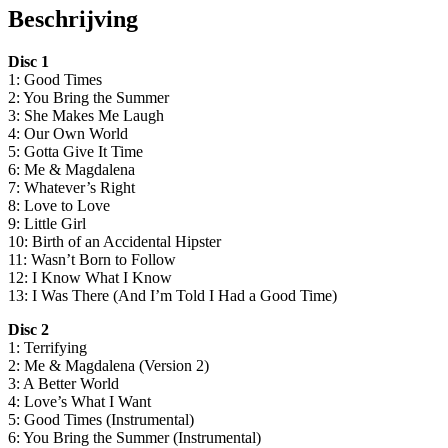
Beschrijving
Disc 1
1: Good Times
2: You Bring the Summer
3: She Makes Me Laugh
4: Our Own World
5: Gotta Give It Time
6: Me & Magdalena
7: Whatever’s Right
8: Love to Love
9: Little Girl
10: Birth of an Accidental Hipster
11: Wasn’t Born to Follow
12: I Know What I Know
13: I Was There (And I’m Told I Had a Good Time)
Disc 2
1: Terrifying
2: Me & Magdalena (Version 2)
3: A Better World
4: Love’s What I Want
5: Good Times (Instrumental)
6: You Bring the Summer (Instrumental)