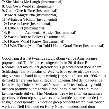
7: She Makes Me Laugh (Instrumental)
8: Our Own World (Instrumental)
9: Gotta Give It Time (Instrumental)
10: Me & Magdalena (Instrumental)
11: Whatever’s Right (Instrumental)
12: Love to Love (Instrumental)
13: Little Girl (Instrumental)
14: Birth of an Accidental Hipster (Instrumental)
15: Wasn’t Born to Follow (Instrumental)
16: I Know What I Know (Instrumental)
17: I Was There (And I’m Told I Had a Good Time) [instrumental]
Good Times! is het twaalfde studioalbum van de Amerikaanse
poprockband The Monkees, uitgebracht in 2016 door Rhino
Records. Het album, dat grotendeels is geproduceerd door Adam
Schlesinger van Fountains of Wayne, is de eerste nieuwe studio-
uitgave van de band in bijna twintig jaar, sinds Justus uit 1996, en is
gemaakt ter ere van hun vijftigjarig jubileum. Met de nog levende
leden Micky Dolenz, Michael Nesmith en Peter Tork, aangevuld
met een postume bijdrage van Davy Jones, blaast het album de
kenmerkende stijl van The Monkees nieuw leven in via nummers
geschreven door top songwriters en voltooide opnames uit de jaren
zestig die oorspronkelijk voor de groep bedoeld waren, waaronder
werk van Neil Diamond en Harry Nilsson, ondersteund door