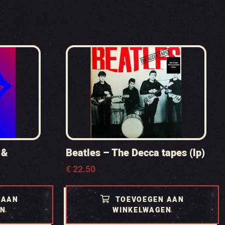
 &
Beatles – The Decca tapes (lp)
€
22.50
 AAN
TOEVOEGEN AAN
EN
WINKELWAGEN