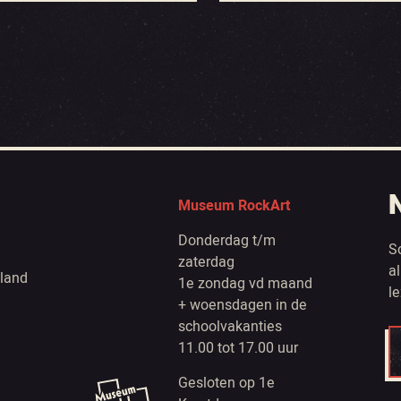
Museum RockArt
Donderdag t/m
S
zaterdag
a
land
1e zondag vd maand
l
+ woensdagen in de
schoolvakanties
11.00 tot 17.00 uur
Gesloten op 1e