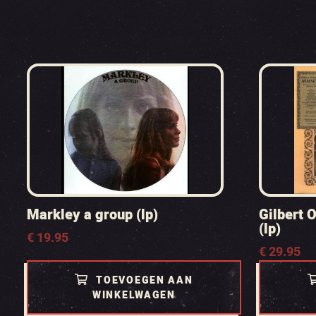
Markley a group (lp)
Gilbert O
(lp)
€
19.95
€
29.95
TOEVOEGEN AAN
WINKELWAGEN