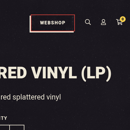
0
WEBSHOP
ED VINYL (LP)
red splattered vinyl
ITY