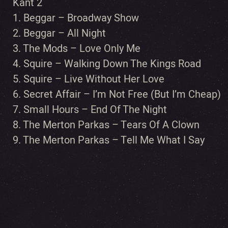
Kant 2
1. Beggar – Broadway Show
2. Beggar – All Night
3. The Mods – Love Only Me
4. Squire – Walking Down The Kings Road
5. Squire – Live Without Her Love
6. Secret Affair – I’m Not Free (But I’m Cheap)
7. Small Hours – End Of The Night
8. The Merton Parkas – Tears Of A Clown
9. The Merton Parkas – Tell Me What I Say