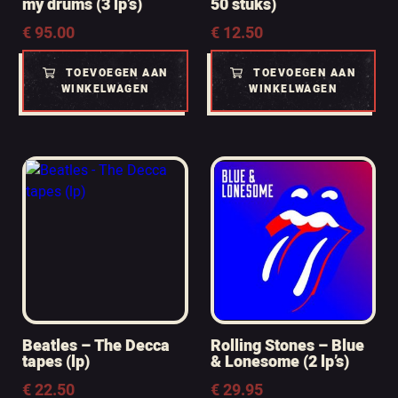
my drums (3 lp’s)
50 stuks)
€
95.00
€
12.50
TOEVOEGEN AAN
TOEVOEGEN AAN
WINKELWAGEN
WINKELWAGEN
Beatles – The Decca
Rolling Stones – Blue
tapes (lp)
& Lonesome (2 lp’s)
€
22.50
€
29.95