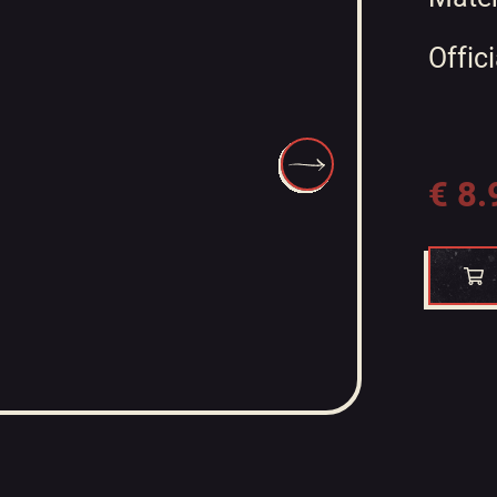
Offici
€
8.