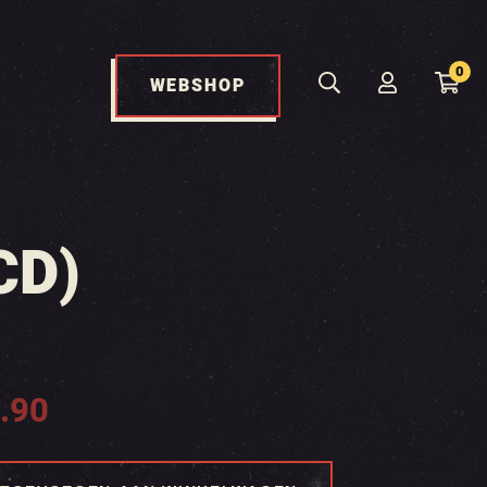
0
WEBSHOP
CD)
.90