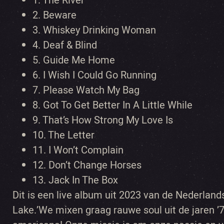
1.
The River
2.
Beware
3.
Whiskey Drinking Woman
4.
Deaf & Blind
5.
Guide Me Home
6.
I Wish I Could Go Running
7.
Please Watch My Bag
8.
Got To Get Better In A Little While
9.
That’s How Strong My Love Is
10.
The Letter
11.
I Won’t Complain
12.
Don’t Change Horses
13.
Jack In The Box
Dit is een live album uit 2023 van de Nederlan
Lake.’We mixen graag rauwe soul uit de jaren 