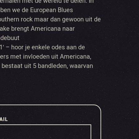
rhalen met de wereld te delen. In
bben we de European Blues
uthern rock maar dan gewoon uit de
ake brengt Americana naar
 debuut
 1′ – hoor je enkele odes aan de
s met invloeden uit Americana,
e bestaat uit 5 bandleden, waarvan
AIL