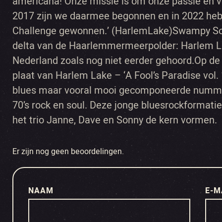
americana! Onze missie is om onze passie en ve
2017 zijn we daarmee begonnen en in 2022 he
Challenge gewonnen.’ (HarlemLake)Swampy So
delta van de Haarlemmermeerpolder: Harlem L
Nederland zoals nog niet eerder gehoord.Op de
plaat van Harlem Lake – ‘A Fool’s Paradise vol.
blues maar vooral mooi gecomponeerde nummer
70’s rock en soul. Deze jonge bluesrockformati
het trio Janne, Dave en Sonny de kern vormen.
Er zijn nog geen beoordelingen.
NAAM
E-M