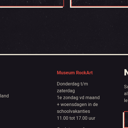
Museum RockArt
Donderdag t/m
S
zaterdag
a
land
1e zondag vd maand
l
+ woensdagen in de
schoolvakanties
11.00 tot 17.00 uur