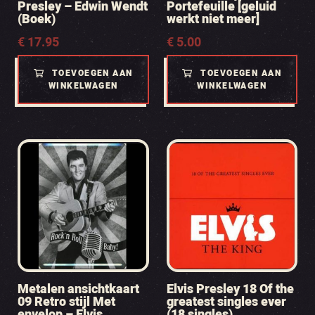
Presley – Edwin Wendt
Portefeuille [geluid
(Boek)
werkt niet meer]
€
17.95
€
5.00
TOEVOEGEN AAN
TOEVOEGEN AAN
WINKELWAGEN
WINKELWAGEN
Metalen ansichtkaart
Elvis Presley 18 Of the
09 Retro stijl Met
greatest singles ever
envelop – Elvis
(18 singles)