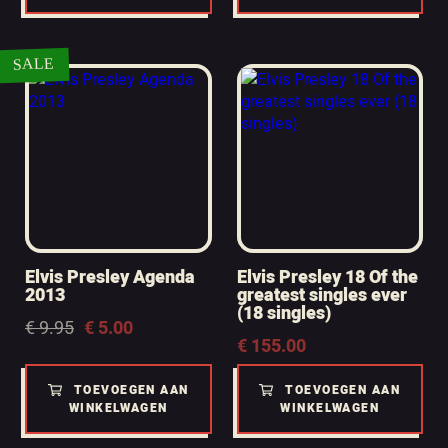
SALE
Elvis Presley Agenda
Elvis Presley 18 Of the
2013
greatest singles ever
(18 singles)
Oorspronkelijke
Huidige
€
9.95
€
5.00
prijs
prijs
€
155.00
was:
is:
€ 9.95.
€ 5.00.
TOEVOEGEN AAN
TOEVOEGEN AAN
WINKELWAGEN
WINKELWAGEN