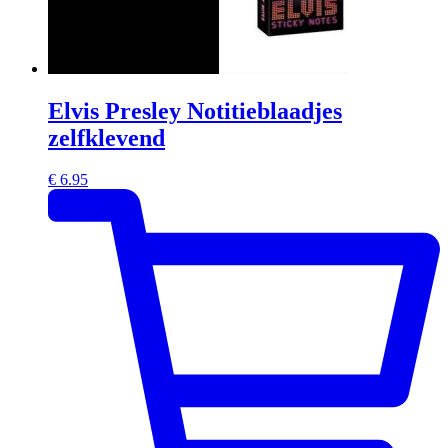
Elvis Presley Notitieblaadjes
zelfklevend
€
6.95