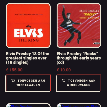
Elvis Presley 18 Of the
Elvis Presley “Rocks”
greatest singles ever
through his early years
(18 singles)
(cd)
€
155.00
€
10.00
TOEVOEGEN AAN
TOEVOEGEN AAN
WINKELWAGEN
WINKELWAGEN