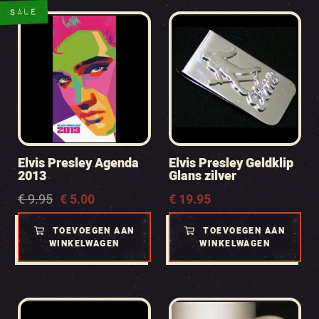
SALE
Elvis Presley Agenda
Elvis Presley Geldklip
2013
Glans zilver
Oorspronkelijke
Huidige
€
9.95
€
5.00
€
19.95
prijs
prijs
was:
is:
TOEVOEGEN AAN
TOEVOEGEN AAN
€ 9.95.
€ 5.00.
WINKELWAGEN
WINKELWAGEN