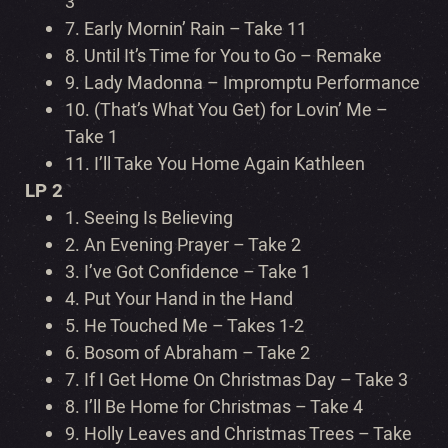
3
7.
Early Mornin’ Rain – Take 11
8.
Until It’s Time for You to Go – Remake
9.
Lady Madonna – Impromptu Performance
10.
(That’s What You Get) for Lovin’ Me –
Take 1
11.
I’ll Take You Home Again Kathleen
LP 2
1.
Seeing Is Believing
2.
An Evening Prayer – Take 2
3.
I’ve Got Confidence – Take 1
4.
Put Your Hand in the Hand
5.
He Touched Me – Takes 1-2
6.
Bosom of Abraham – Take 2
7.
If I Get Home On Christmas Day – Take 3
8.
I’ll Be Home for Christmas – Take 4
9.
Holly Leaves and Christmas Trees – Take