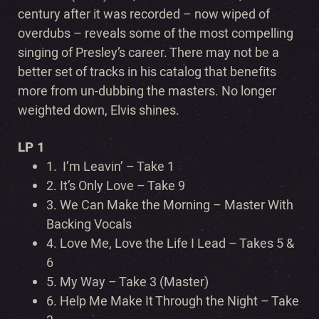
century after it was recorded – now wiped of
overdubs – reveals some of the most compelling
singing of Presley’s career. There may not be a
better set of tracks in his catalog that benefits
more from un-dubbing the masters. No longer
weighted down, Elvis shines.
LP 1
1.
I’m Leavin’ – Take 1
2.
It’s Only Love – Take 9
3.
We Can Make the Morning – Master With
Backing Vocals
4.
Love Me, Love the Life I Lead – Takes 5 &
6
5.
My Way – Take 3 (Master)
6.
Help Me Make It Through the Night – Take