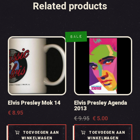
Related products
SALE
Elvis Presley Mok 14
Elvis Presley Agenda
2013
€
8.95
Oorspronkelijke
Huidige
€
9.95
€
5.00
prijs
prijs
was:
is:
TOEVOEGEN AAN
TOEVOEGEN AAN
€ 9.95.
€ 5.00.
WINKELWAGEN
WINKELWAGEN