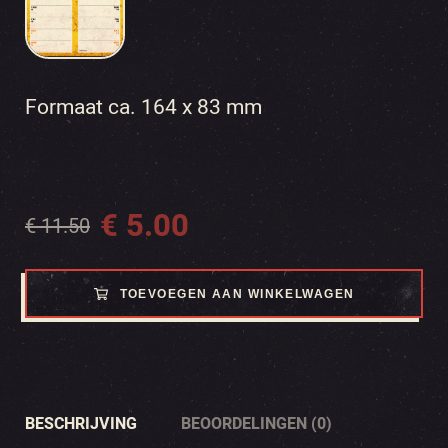
Formaat ca. 164 x 83 mm
€
5.00
€
11.50
Oorspronkelijke
Huidige
prijs
prijs
was:
is:
TOEVOEGEN AAN WINKELWAGEN
€ 11.50.
€ 5.00.
BESCHRIJVING
BEOORDELINGEN (0)