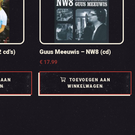
 cd’s)
Guus Meeuwis – NW8 (cd)
€
17.99
 AAN
TOEVOEGEN AAN
EN
WINKELWAGEN