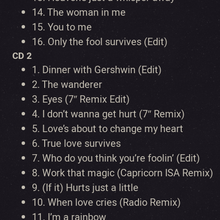
14.
The woman in me
15.
You to me
16.
Only the fool survives (Edit)
CD 2
1.
Dinner with Gershwin (Edit)
2.
The wanderer
3.
Eyes (7″ Remix Edit)
4.
I don’t wanna get hurt (7″ Remix)
5.
Love’s about to change my heart
6.
True love survives
7.
Who do you think you’re foolin’ (Edit)
8.
Work that magic (Capricorn ISA Remix)
9.
(If it) Hurts just a little
10.
When love cries (Radio Remix)
11.
I’m a rainbow