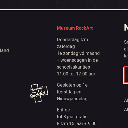
Museum RockArt
Donderdag t/m
S
zaterdag
a
land
1e zondag vd maand
l
+ woensdagen in de
schoolvakanties
11.00 tot 17.00 uur
Gesloten op 1e
Kerstdag en
Nieuwjaarsdag.
A
A
Entree
tot 8 jaar gratis
8 t/m 15 jaar € 9,00