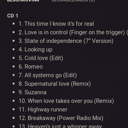
CD 1
1.
This time I know it’s for real
2.
Love is in control (Finger on the trigger) 
3.
State of independence (7” Version)
4.
Looking up
5.
Cold love (Edit)
6.
Romeo
7.
All systems go (Edit)
8.
Supernatural love (Remix)
9.
Suzanna
10.
When love takes over you (Remix)
11.
Highway runner
12.
Breakaway (Power Radio Mix)
13.
Heaven’s just a whisper away