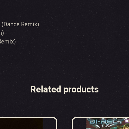
r) (Dance Remix)
n)
 Remix)
Related products