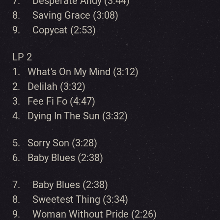
7. Desperate Andy (3:44)
8. Saving Grace (3:08)
9. Copycat (2:53)
LP 2
1. What’s On My Mind (3:12)
2. Delilah (3:32)
3. Fee Fi Fo (4:47)
4. Dying In The Sun (3:32)
5. Sorry Son (3:28)
6. Baby Blues (2:38)
7. Baby Blues (2:38)
8. Sweetest Thing (3:34)
9. Woman Without Pride (2:26)