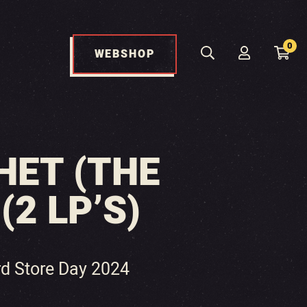
0
WEBSHOP
HET (THE
2 LP’S)
d Store Day 2024