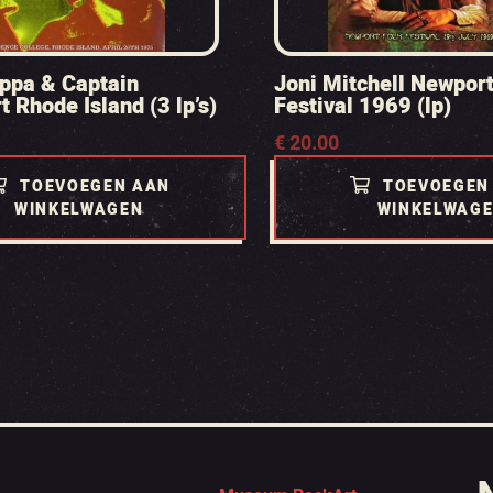
ppa & Captain
Joni Mitchell Newport
 Rhode Island (3 lp’s)
Festival 1969 (lp)
€
20.00
TOEVOEGEN AAN
TOEVOEGEN
WINKELWAGEN
WINKELWAG