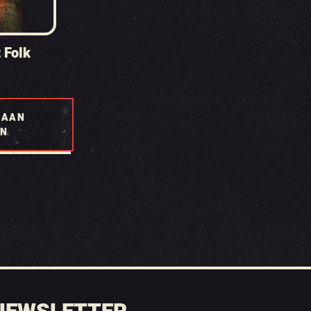
 Folk
 AAN
EN