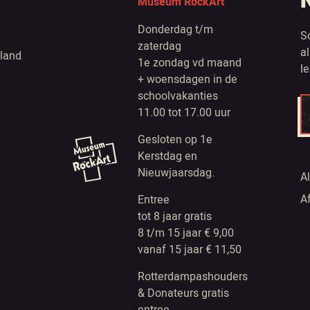
Museum RockArt
Donderdag t/m
S
zaterdag
a
land
1e zondag vd maand
l
+ woensdagen in de
schoolvakanties
11.00 tot 17.00 uur
Gesloten op 1e
Kerstdag en
Nieuwjaarsdag.
A
A
Entree
tot 8 jaar gratis
8 t/m 15 jaar € 9,00
vanaf 15 jaar € 11,50
Rotterdampashouders
& Donateurs gratis
entree.