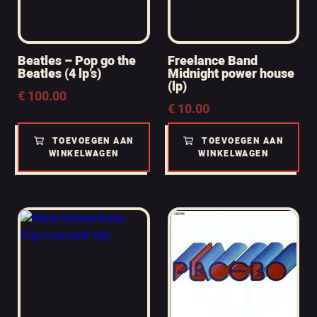
Beatles – Pop go the
Freelance Band
Beatles (4 lp’s)
Midnight power house
(lp)
€
100.00
€
10.00
TOEVOEGEN AAN
TOEVOEGEN AAN
WINKELWAGEN
WINKELWAGEN