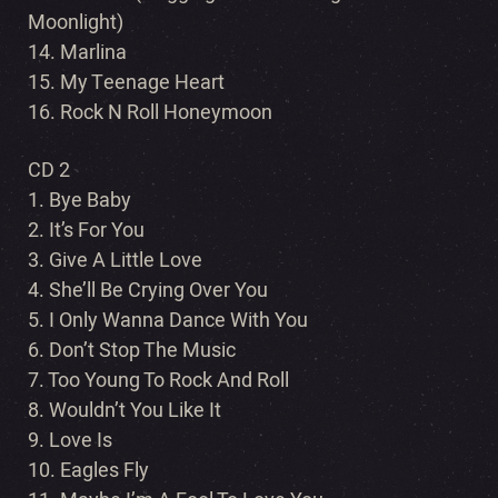
Moonlight)
14. Marlina
15. My Teenage Heart
16. Rock N Roll Honeymoon
CD 2
1. Bye Baby
2. It’s For You
3. Give A Little Love
4. She’ll Be Crying Over You
5. I Only Wanna Dance With You
6. Don’t Stop The Music
7. Too Young To Rock And Roll
8. Wouldn’t You Like It
9. Love Is
10. Eagles Fly