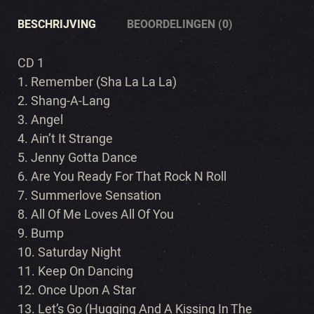
BESCHRIJVING
BEOORDELINGEN (0)
CD 1
1. Remember (Sha La La La)
2. Shang-A-Lang
3. Angel
4. Ain’t It Strange
5. Jenny Gotta Dance
6. Are You Ready For That Rock N Roll
7. Summerlove Sensation
8. All Of Me Loves All Of You
9. Bump
10. Saturday Night
11. Keep On Dancing
12. Once Upon A Star
13. Let’s Go (Hugging And A Kissing In The