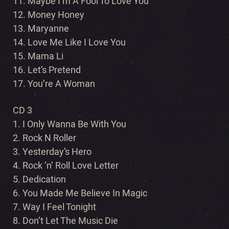
11. Maybe I’m A Fool To Love You
12. Money Honey
13. Maryanne
14. Love Me Like I Love You
15. Mama Li
16. Let’s Pretend
17. You’re A Woman
CD 3
1. I Only Wanna Be With You
2. Rock N Roller
3. Yesterday’s Hero
4. Rock ‘n’ Roll Love Letter
5. Dedication
6. You Made Me Believe In Magic
7. Way I Feel Tonight
8. Don’t Let The Music Die