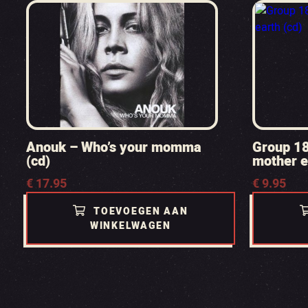
Anouk – Who’s your momma
Group 18
(cd)
mother e
€
17.95
€
9.95
TOEVOEGEN AAN
WINKELWAGEN