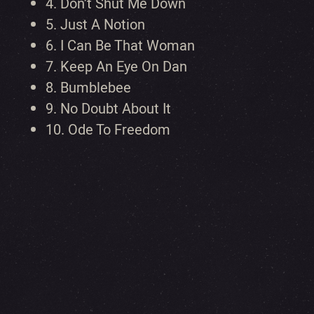
4.
Don’t Shut Me Down
5.
Just A Notion
6.
I Can Be That Woman
7.
Keep An Eye On Dan
8.
Bumblebee
9.
No Doubt About It
10.
Ode To Freedom