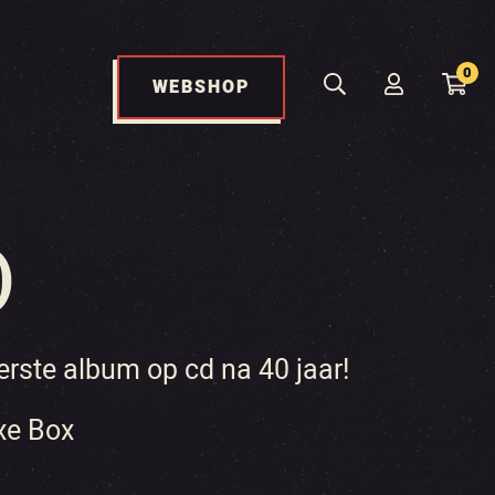
0
WEBSHOP
)
erste album op cd na 40 jaar!
xe Box