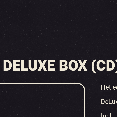
 DELUXE BOX (CD
Het e
DeLu
Incl.: