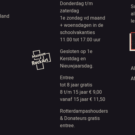
Donderdag t/m
S
zaterdag
a
land
1e zondag vd maand
l
+ woensdagen in de
schoolvakanties
11.00 tot 17.00 uur
Gesloten op 1e
Kerstdag en
Nieuwjaarsdag.
A
Entree
A
tot 8 jaar gratis
8 t/m 15 jaar € 9,00
vanaf 15 jaar € 11,50
Rotterdampashouders
& Donateurs gratis
entree.