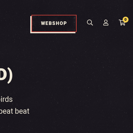
0
WEBSHOP
D)
irds
beat beat