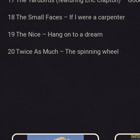
17 The Yardbirds (featuring Eric Clapton) – Good
18 The Small Faces – If I were a carpenter
19 The Nice – Hang on to a dream
20 Twice As Much – The spinning wheel