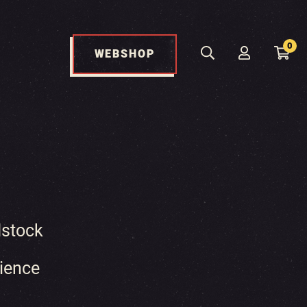
0
WEBSHOP
stock
ience