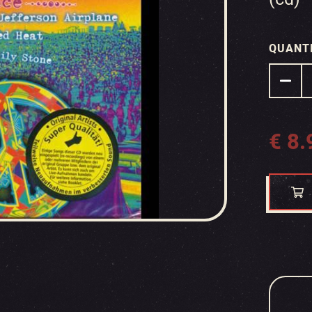
QUANT
€
8.