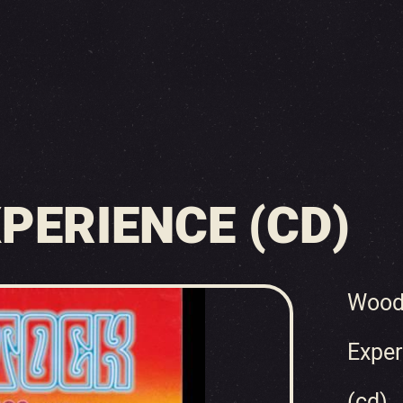
ERIENCE (CD)
Wood
Exper
(cd)