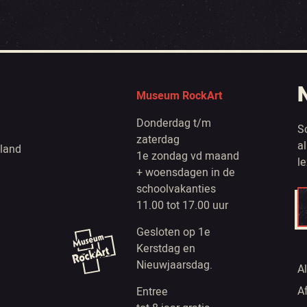
Museum RockArt
Donderdag t/m
S
zaterdag
a
land
1e zondag vd maand
l
+ woensdagen in de
schoolvakanties
11.00 tot 17.00 uur
Gesloten op 1e
Kerstdag en
Nieuwjaarsdag.
A
A
Entree