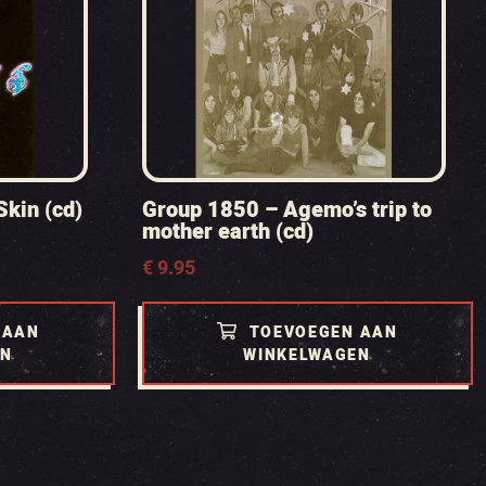
Skin (cd)
Group 1850 – Agemo’s trip to
mother earth (cd)
€
9.95
 AAN
TOEVOEGEN AAN
EN
WINKELWAGEN