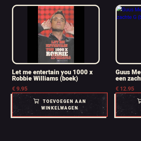
Let me entertain you 1000 x
Guus Me
Robbie Williams (boek)
een zach
€
9.95
€
12.95
TOEVOEGEN AAN
WINKELWAGEN