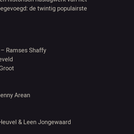
toegevoegd: de twintig populairste
er – Ramses Shaffy
eveld
Groot
Jenny Arean
 Heuvel & Leen Jongewaard