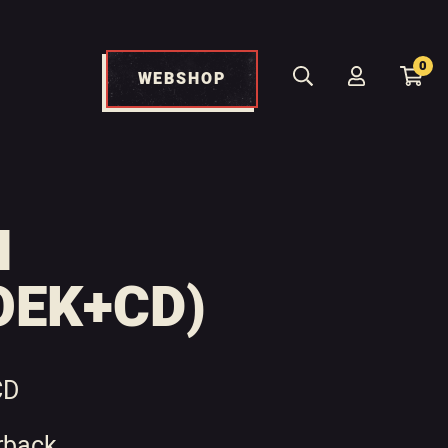
0
WEBSHOP
N
OEK+CD)
CD
rback