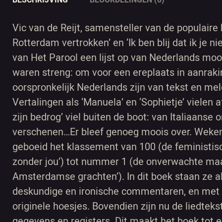
BESCHRIJVING
BEOORDELINGEN (0)
Vic van de Reijt, samensteller van de populaire
Rotterdam vertrokken’ en ‘Ik ben blij dat ik je n
van Het Parool een lijst op van Nederlands mooi
waren streng: om voor een ereplaats in aanra
oorspronkelijk Nederlands zijn van tekst en melo
Vertalingen als ‘Manuela’ en ‘Sophietje’ vielen
zijn bedrog’ viel buiten de boot: van Italiaanse o
verschenen…Er bleef genoeg moois over. Weken
geboeid het klassement van 100 (de feministisc
zonder jou’) tot nummer 1 (de onverwachte maa
Amsterdamse grachten’). In dit boek staan ze al
deskundige en ironische commentaren, en met a
originele hoesjes. Bovendien zijn nu de liedte
gegevens en registers. Dit maakt het boek tot 