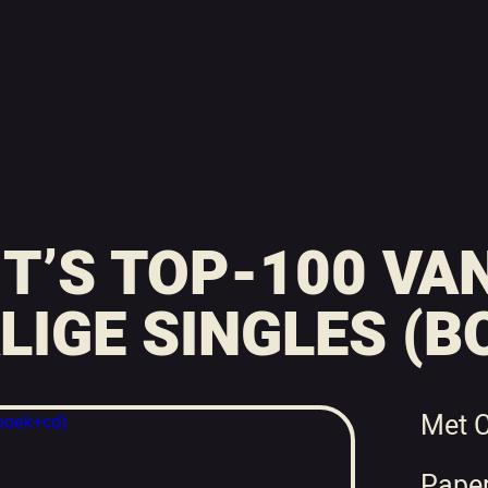
JT’S TOP-100 VA
IGE SINGLES (B
Met 
Pape