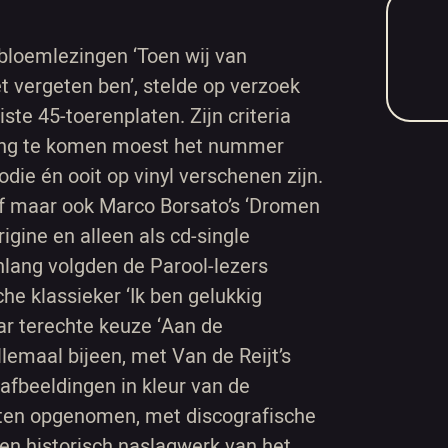
 bloemlezingen ‘Toen wij van
iet vergeten ben’, stelde op verzoek
ste 45-toerenplaten. Zijn criteria
king te komen moest het nummer
die én ooit op vinyl verschenen zijn.
 af maar ook Marco Borsato’s ‘Dromen
rigine en alleen als cd-single
lang volgden de Parool-lezers
he klassieker ‘Ik ben gelukkig
r terechte keuze ‘Aan de
lemaal bijeen, met Van de Reijt’s
fbeeldingen in kleur van de
ksten opgenomen, met discografische
een historisch naslagwerk van het