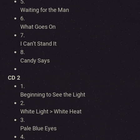
5.
Waiting for the Man
6.
What Goes On
7.
I Can’t Stand It
8.
Candy Says
CD 2
1.
Beginning to See the Light
2.
White Light > White Heat
3.
Pale Blue Eyes
4.