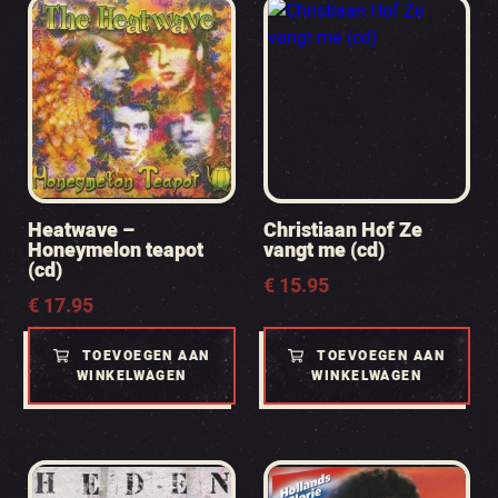
Heatwave –
Christiaan Hof Ze
Honeymelon teapot
vangt me (cd)
(cd)
€
15.95
€
17.95
TOEVOEGEN AAN
TOEVOEGEN AAN
WINKELWAGEN
WINKELWAGEN