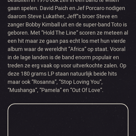
besluiten in 1976 ook zelf in een band te willen
gaan spelen. David Paich en Jef Porcaro nodigen
daarom Steve Lukather, Jeff”s broer Steve en
zanger Bobby Kimball uit en de super-band Toto is
geboren. Met “Hold The Line” scoren ze meteen al
een hit maar ze gaan pas echt los met hun vierde
album waar de wereldhit “Africa” op staat. Vooral
in de lage landen is de band enorm populair en
treden ze erg vaak op voor uitverkochte zalen. Op
deze 180 grams LP staan natuurlijk beide hits
maar ook “Rosanna”, “Stop Loving You”,
“Mushanga”, “Pamela” en “Out Of Love”.