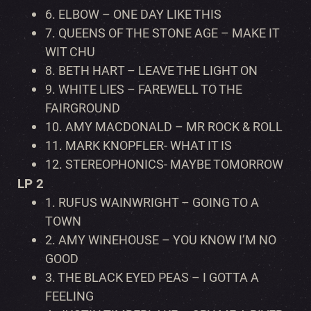
6.
ELBOW – ONE DAY LIKE THIS
7.
QUEENS OF THE STONE AGE – MAKE IT
WIT CHU
8.
BETH HART – LEAVE THE LIGHT ON
9.
WHITE LIES – FAREWELL TO THE
FAIRGROUND
10.
AMY MACDONALD – MR ROCK & ROLL
11.
MARK KNOPFLER- WHAT IT IS
12.
STEREOPHONICS- MAYBE TOMORROW
LP 2
1.
RUFUS WAINWRIGHT – GOING TO A
TOWN
2.
AMY WINEHOUSE – YOU KNOW I’M NO
GOOD
3.
THE BLACK EYED PEAS – I GOTTA A
FEELING