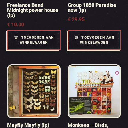
Freelance Band
Group 1850 Paradise
Midnight power house
now (lp)
(lp)
€
29.95
€
10.00
TOEVOEGEN AAN
TOEVOEGEN AAN
WINKELWAGEN
WINKELWAGEN
Mayfly Mayfly (lp)
Monkees – Birds,