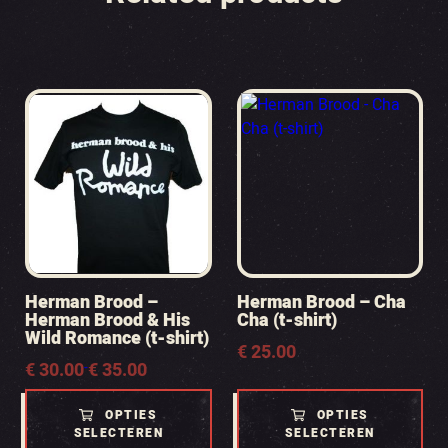
Herman Brood –
Herman Brood – Cha
Herman Brood & His
Cha (t-shirt)
Wild Romance (t-shirt)
€
25.00
Prijsklasse:
€
30.00
€
35.00
-
€ 30.00
tot
OPTIES
OPTIES
€ 35.00
SELECTEREN
SELECTEREN