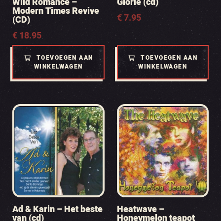
Wild Romance –
Glorie (cd)
Modern Times Revive
€
7.95
(CD)
€
18.95
TOEVOEGEN AAN
TOEVOEGEN AAN
WINKELWAGEN
WINKELWAGEN
Ad & Karin – Het beste
Heatwave –
van (cd)
Honeymelon teapot