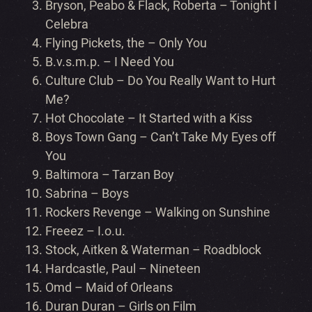
Bryson, Peabo & Flack, Roberta – Tonight I
Celebra
Flying Pickets, the – Only You
B.v.s.m.p. – I Need You
Culture Club – Do You Really Want to Hurt
Me?
Hot Chocolate – It Started with a Kiss
Boys Town Gang – Can’t Take My Eyes off
You
Baltimora – Tarzan Boy
Sabrina – Boys
Rockers Revenge – Walking on Sunshine
Freeez – I.o.u.
Stock, Aitken & Waterman – Roadblock
Hardcastle, Paul – Nineteen
Omd – Maid of Orleans
Duran Duran – Girls on Film