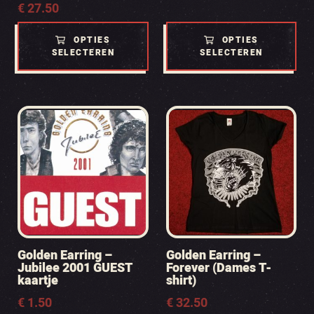
€
27.50
€ 30.00
tot
€ 35.00
OPTIES
OPTIES
SELECTEREN
SELECTEREN
Golden Earring –
Golden Earring –
Jubilee 2001 GUEST
Forever (Dames T-
kaartje
shirt)
€
1.50
€
32.50