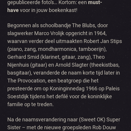
gepubliceerde foto’s… Kortom: een
must-
have
voor in jouw boekenkast!
Begonnen als schoolbandje The Blubs, door
slagwerker Marco Vrolijk opgericht in 1964,
waarvan verder deel uitmaakten Robert Jan Stips
(piano, zang, mondharmonica, tamboerijn),
Gerhard Smid (klarinet, gitaar, zang), Theo
Nijenhuis (gitaar) en Arnold Slagter (theekistbas,
basgitaar), veranderde de naam korte tijd later in
The Provocation, een beatgroep die het
presteerde om op Koninginnedag 1966 op Paleis
Soestdijk tijdens het defilé voor de koninklijke
familie op te treden.
Na de naamsverandering naar (Sweet OK) Super
Sister – met de nieuwe groepsleden Rob Douw