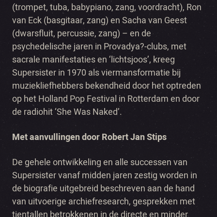
(trompet, tuba, babypiano, zang, voordracht), Ron
van Eck (basgitaar, zang) en Sacha van Geest
(dwarsfluit, percussie, zang) – en de
psychedelische jaren in Provadya?-clubs, met
sacrale manifestaties en ‘lichtsjoos’, kreeg
Supersister in 1970 als viermansformatie bij
muziekliefhebbers bekendheid door het optreden
op het Holland Pop Festival in Rotterdam en door
de radiohit ‘She Was Naked’.
Met aanvullingen door Robert Jan Stips
De gehele ontwikkeling en alle successen van
Supersister vanaf midden jaren zestig worden in
de biografie uitgebreid beschreven aan de hand
van uitvoerige archiefresearch, gesprekken met
tientallen betrokkenen in de directe en minder