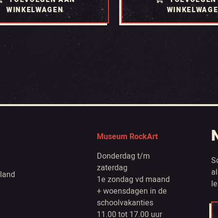
WINKELWAGEN
WINKELWAG
Museum RockArt
Donderdag t/m
S
zaterdag
a
land
1e zondag vd maand
l
+ woensdagen in de
schoolvakanties
11.00 tot 17.00 uur