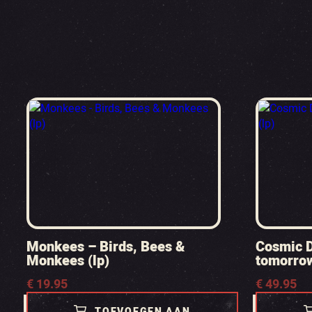
Monkees – Birds, Bees &
Cosmic D
Monkees (lp)
tomorrow
€
19.95
€
49.95
TOEVOEGEN AAN