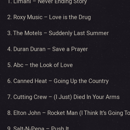
1. Limahl – Never Ending Story
2. Roxy Music – Love is the Drug
3. The Motels – Suddenly Last Summer
4. Duran Duran – Save a Prayer
5. Abc – the Look of Love
6. Canned Heat – Going Up the Country
7. Cutting Crew – (I Just) Died In Your Arms
8. Elton John – Rocket Man (I Think It’s Going T
9. Salt-N-Pepa – Push It