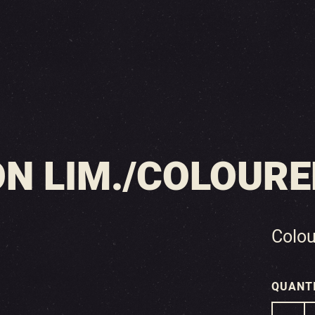
N LIM./COLOURED
Colou
QUANT