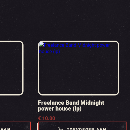
Freelance Band Midnight
power house (lp)
€
10.00
 AAN
TOEVOEGEN AAN