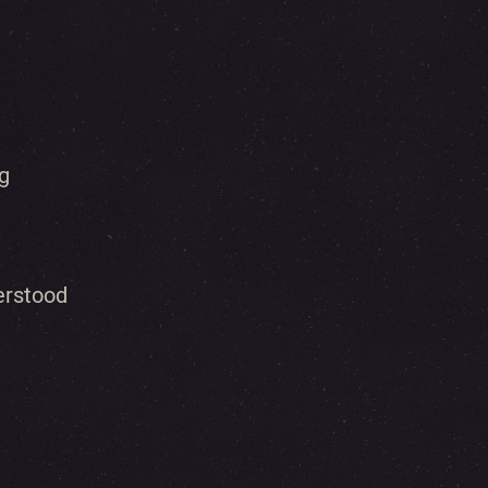
g
erstood