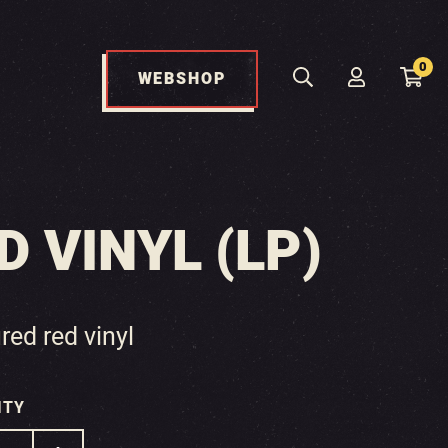
0
WEBSHOP
 VINYL (LP)
red red vinyl
ITY