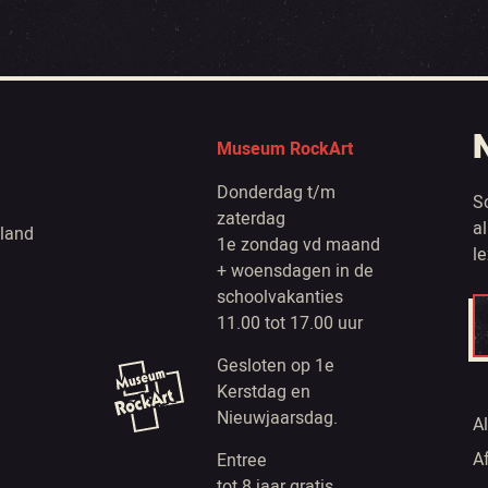
Museum RockArt
Donderdag t/m
S
zaterdag
a
land
1e zondag vd maand
l
+ woensdagen in de
schoolvakanties
11.00 tot 17.00 uur
Gesloten op 1e
Kerstdag en
Nieuwjaarsdag.
A
A
Entree
tot 8 jaar gratis