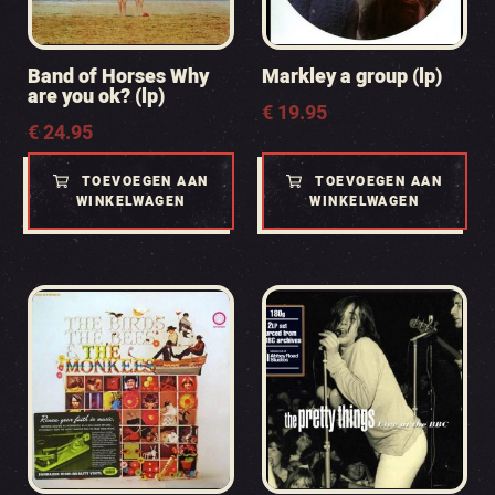
Band of Horses Why
Markley a group (lp)
are you ok? (lp)
€
19.95
€
24.95
TOEVOEGEN AAN
TOEVOEGEN AAN
WINKELWAGEN
WINKELWAGEN