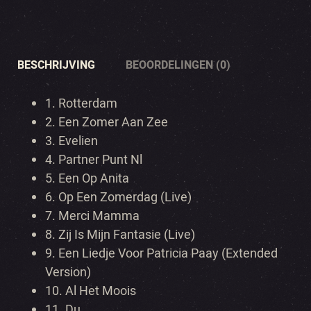
BESCHRIJVING
BEOORDELINGEN (0)
1.
Rotterdam
2.
Een Zomer Aan Zee
3.
Evelien
4.
Partner Punt Nl
5.
Een Op Anita
6.
Op Een Zomerdag (Live)
7.
Merci Mamma
8.
Zij Is Mijn Fantasie (Live)
9.
Een Liedje Voor Patricia Paay (Extended
Version)
10.
Al Het Moois
11.
Du