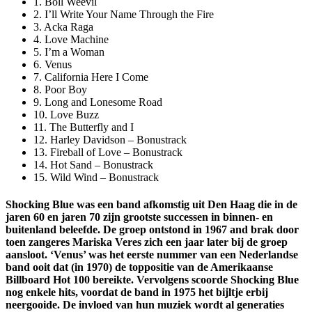
1. Boll Weevil
2. I’ll Write Your Name Through the Fire
3. Acka Raga
4. Love Machine
5. I’m a Woman
6. Venus
7. California Here I Come
8. Poor Boy
9. Long and Lonesome Road
10. Love Buzz
11. The Butterfly and I
12. Harley Davidson – Bonustrack
13. Fireball of Love – Bonustrack
14. Hot Sand – Bonustrack
15. Wild Wind – Bonustrack
Shocking Blue was een band afkomstig uit Den Haag die in de
jaren 60 en jaren 70 zijn grootste successen in binnen- en
buitenland beleefde. De groep ontstond in 1967 and brak door
toen zangeres Mariska Veres zich een jaar later bij de groep
aansloot. ‘Venus’ was het eerste nummer van een Nederlandse
band ooit dat (in 1970) de toppositie van de Amerikaanse
Billboard Hot 100 bereikte. Vervolgens scoorde Shocking Blue
nog enkele hits, voordat de band in 1975 het bijltje erbij
neergooide. De invloed van hun muziek wordt al generaties