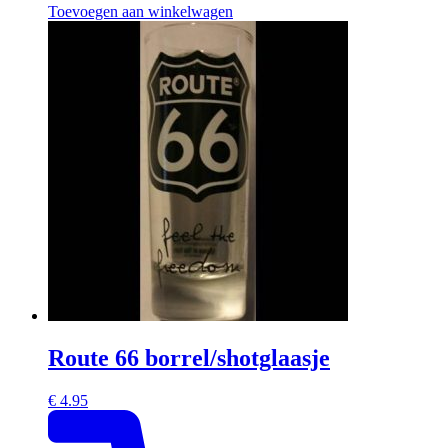
Toevoegen aan winkelwagen
Route 66 borrel/shotglaasje
€
4.95