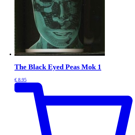
The Black Eyed Peas Mok 1
€
8.95