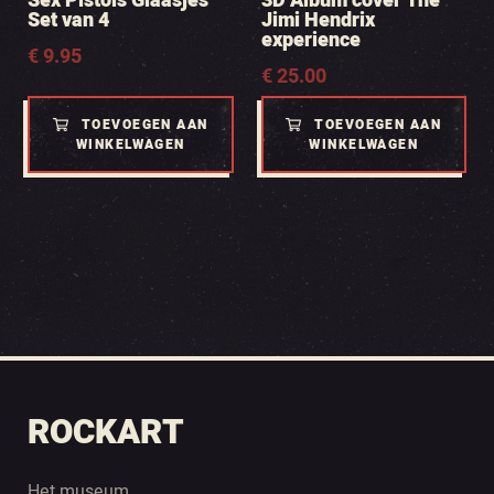
Sex Pistols Glaasjes
3D Album cover The
Set van 4
Jimi Hendrix
experience
€
9.95
€
25.00
TOEVOEGEN AAN
TOEVOEGEN AAN
WINKELWAGEN
WINKELWAGEN
ROCKART
Het museum