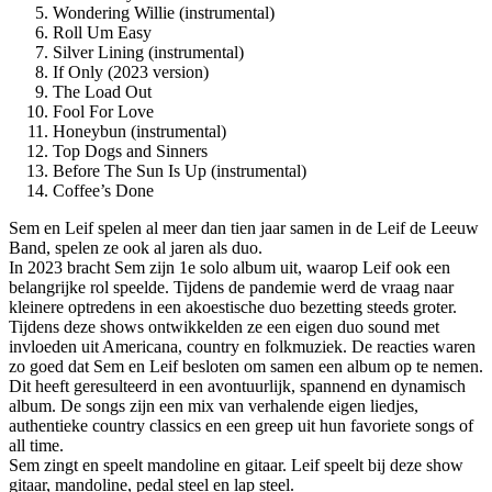
Wondering Willie (instrumental)
Roll Um Easy
Silver Lining (instrumental)
If Only (2023 version)
The Load Out
Fool For Love
Honeybun (instrumental)
Top Dogs and Sinners
Before The Sun Is Up (instrumental)
Coffee’s Done
Sem en Leif spelen al meer dan tien jaar samen in de Leif de Leeuw
Band, spelen ze ook al jaren als duo.
In 2023 bracht Sem zijn 1e solo album uit, waarop Leif ook een
belangrijke rol speelde. Tijdens de pandemie werd de vraag naar
kleinere optredens in een akoestische duo bezetting steeds groter.
Tijdens deze shows ontwikkelden ze een eigen duo sound met
invloeden uit Americana, country en folkmuziek. De reacties waren
zo goed dat Sem en Leif besloten om samen een album op te nemen.
Dit heeft geresulteerd in een avontuurlijk, spannend en dynamisch
album. De songs zijn een mix van verhalende eigen liedjes,
authentieke country classics en een greep uit hun favoriete songs of
all time.
Sem zingt en speelt mandoline en gitaar. Leif speelt bij deze show
gitaar, mandoline, pedal steel en lap steel.