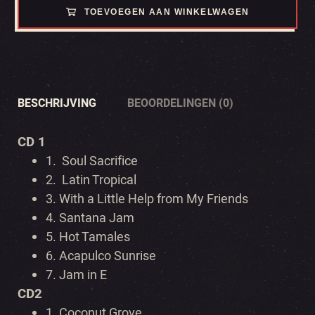
TOEVOEGEN AAN WINKELWAGEN
BESCHRIJVING
BEOORDELINGEN (0)
CD 1
1.
Soul Sacrifice
2.
Latin Tropical
3.
With a Little Help from My Friends
4.
Santana Jam
5.
Hot Tamales
6.
Acapulco Sunrise
7.
Jam in E
CD2
1.
Coconut Grove