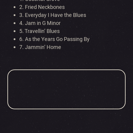
2.
Fried Neckbones
3.
Everyday I Have the Blues
4.
Jam in G Minor
5.
Travellin’ Blues
6.
As the Years Go Passing By
7.
Jammin’ Home