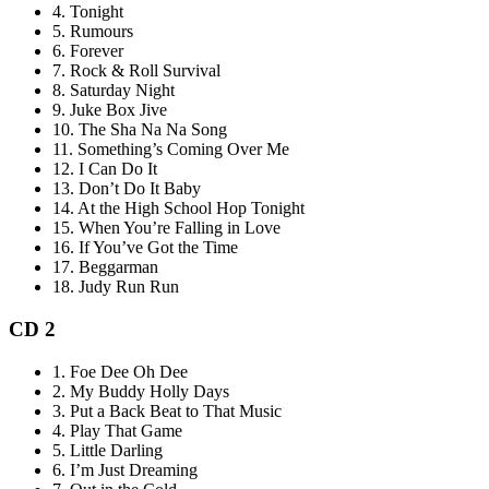
4.
Tonight
5.
Rumours
6.
Forever
7.
Rock & Roll Survival
8.
Saturday Night
9.
Juke Box Jive
10.
The Sha Na Na Song
11.
Something’s Coming Over Me
12.
I Can Do It
13.
Don’t Do It Baby
14.
At the High School Hop Tonight
15.
When You’re Falling in Love
16.
If You’ve Got the Time
17.
Beggarman
18.
Judy Run Run
CD 2
1.
Foe Dee Oh Dee
2.
My Buddy Holly Days
3.
Put a Back Beat to That Music
4.
Play That Game
5.
Little Darling
6.
I’m Just Dreaming