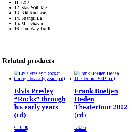
11.
Lola
12.
Stay With Me
13.
Kid Runaway
14.
Shangri La
15.
Misbehavin’
16.
One Way Traffic
Related products
Elvis Presley
Frank Boeijen
“Rocks” through
Heden
his early years
Theatertour 2002
(cd)
(cd)
€
10.00
€
9.95