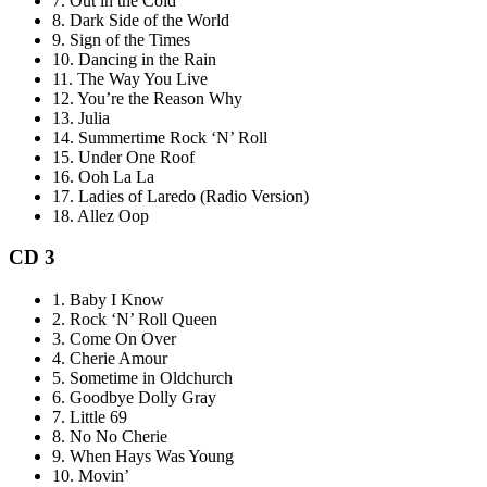
7.
Out in the Cold
8.
Dark Side of the World
9.
Sign of the Times
10.
Dancing in the Rain
11.
The Way You Live
12.
You’re the Reason Why
13.
Julia
14.
Summertime Rock ‘N’ Roll
15.
Under One Roof
16.
O
oh La La
17.
Ladies of Laredo (Radio Version)
18.
Allez Oop
CD 3
1.
Baby I Know
2.
Rock ‘N’ Roll Queen
3.
Come On Over
4.
Cherie Amour
5.
Sometime in Oldchurch
6.
Goodbye Dolly Gray
7.
Little 69
8.
No No Cherie
9.
When Hays Was Young
10.
Movin’