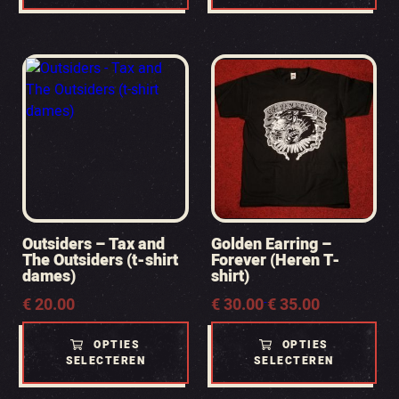
Outsiders – Tax and
Golden Earring –
The Outsiders (t-shirt
Forever (Heren T-
dames)
shirt)
€
20.00
Prijsklasse:
€
30.00
€
35.00
-
€ 30.00
tot
OPTIES
OPTIES
€ 35.00
SELECTEREN
SELECTEREN