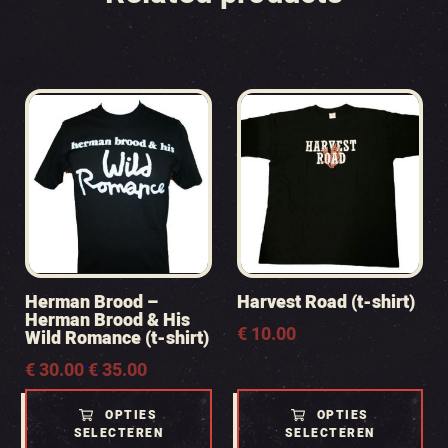
Herman Brood –
Harvest Road (t-shirt)
Herman Brood & His
€
10.00
Wild Romance (t-shirt)
Prijsklasse:
€
30.00
€
35.00
-
€ 30.00
tot
OPTIES
OPTIES
€ 35.00
SELECTEREN
SELECTEREN