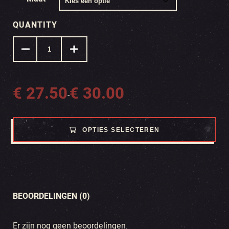
QUANTITY
€
27.50
€
30.00
Prijsklasse:
-
€ 27.50
tot
OPTIES SELECTEREN
€ 30.00
BEOORDELINGEN (0)
Er zijn nog geen beoordelingen.