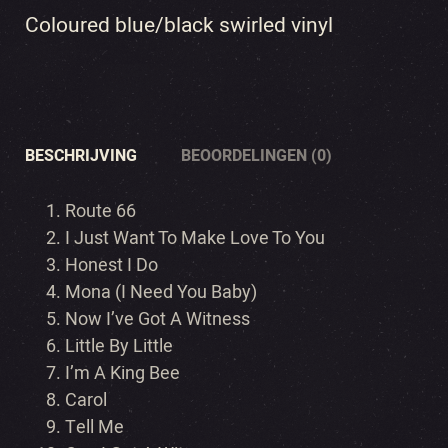
Coloured blue/black swirled vinyl
BESCHRIJVING
BEOORDELINGEN (0)
Route 66
I Just Want To Make Love To You
Honest I Do
Mona (I Need You Baby)
Now I’ve Got A Witness
Little By Little
I’m A King Bee
Carol
Tell Me