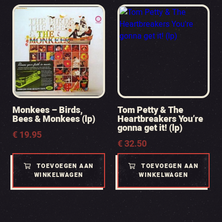
Monkees – Birds,
Tom Petty & The
Bees & Monkees (lp)
Heartbreakers You’re
gonna get it! (lp)
€
19.95
€
32.50
TOEVOEGEN AAN
TOEVOEGEN AAN
WINKELWAGEN
WINKELWAGEN